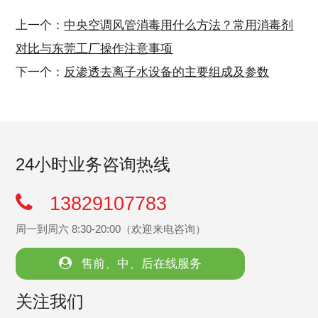
上一个：
中央空调风管消毒用什么方法？常用消毒剂
对比与东莞工厂操作注意事项
下一个：
反渗透去离子水设备的主要组成及参数
24小时业务咨询热线
13829107783
周一到周六 8:30-20:00（欢迎来电咨询）
售前、中、后在线服务
关注我们