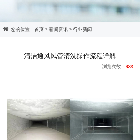
您的位置：
首页
>
新闻资讯
>
行业新闻
清洁通风风管清洗操作流程详解
浏览次数：
938