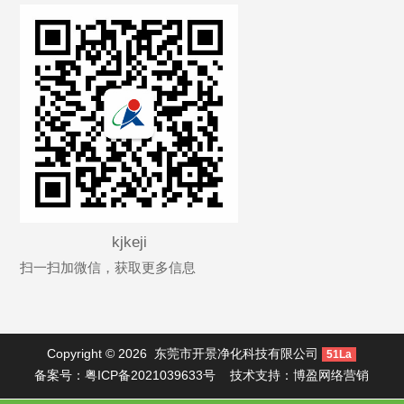
kjkeji
扫一扫加微信，获取更多信息
Copyright © 2026
东莞市开景净化科技有限公司
51La
备案号：
粤ICP备2021039633号
技术支持：
博盈网络营销