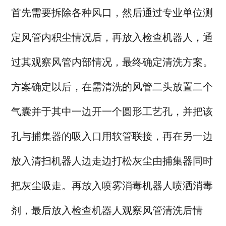
首先需要拆除各种风口，然后通过专业单位测
定风管内积尘情况后，再放入检查机器人，通
过其观察风管内部情况，最终确定清洗方案。
方案确定以后，在需清洗的风管二头放置二个
气囊并于其中一边开一个圆形工艺孔，并把该
孔与捕集器的吸入口用软管联接，再在另一边
放入清扫机器人边走边打松灰尘由捕集器同时
把灰尘吸走。再放入喷雾消毒机器人喷洒消毒
剂，最后放入检查机器人观察风管清洗后情