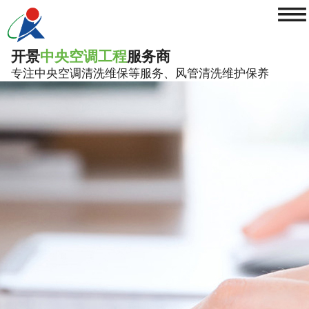
≡
开景
中央空调工程
服务商
专注中央空调清洗维保等服务、风管清洗维护保养